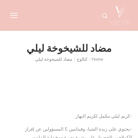
مضاد للشيخوخة ليلي
Home
/
كتالوج
/
مضاد للشيخوخة ليلي
-كريم ليلي مكمل لكريم النهار.
-يحتوي على زبدة الشيا، وفيتامين E المسؤولين عن إفراز
الكولاجين للحصول على بشرة نضرة ومخملية الملمس.