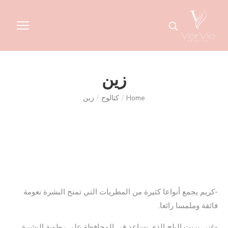
زين
Home
/
كتالوج
/
زين
-كريم يجمع أنواعا كثيرة من المطريات التي تمنح البشرة نعومة
فائقة وملمسا رائعا.
-غني بزيت البلح الذي يساعد في المحافظة على رطوبة البشرة