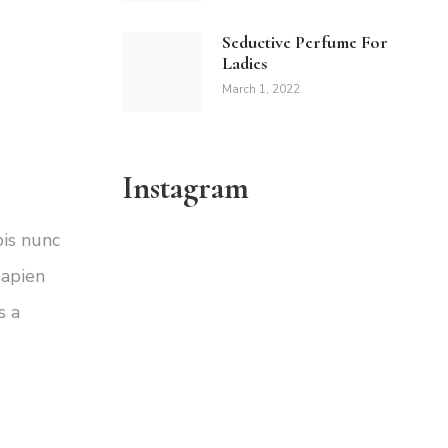
Seductive Perfume For
Ladies
March 1, 2022
Instagram
pis nunc
sapien
s a