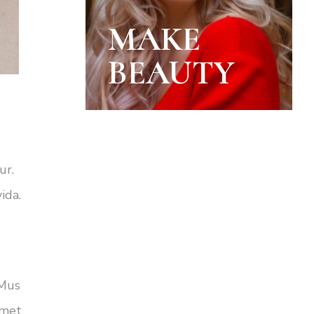
MAKE
BEAUTY
ur.
ida.
 Mus
amet